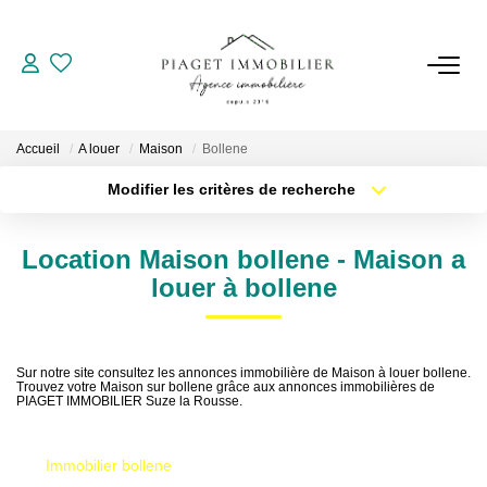
VENTES
Accueil
A louer
Maison
Bollene
LOCATIONS
Modifier les critères de recherche
Localisation
Type de bien
Localisation
Sélectionnez...
GESTION
Location Maison bollene - Maison a
Surface min
Budget max
louer à bollene
ESTIMATION
Plus de critères
Créer une alerte
NOTRE AGENCE
Sur notre site consultez les annonces immobilière de Maison à louer bollene.
Trouvez votre Maison sur bollene grâce aux annonces immobilières de
PIAGET IMMOBILIER Suze la Rousse.
Qui Sommes Nous
Notre Équipe
Immobilier bollene