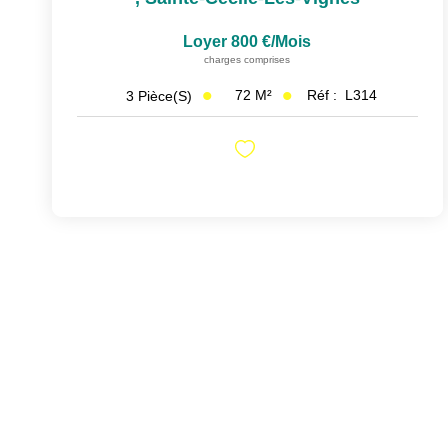
Loyer 800 €/mois
charges comprises
72
M²
Réf :
L314
3
Pièce(s)