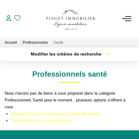
VENTES
Accueil
Professionnels
Santé
LOCATIONS
Modifier les critères de recherche
Localisation
Type de bien
Localisation
Sélectionnez...
GESTION
Professionnels santé
Surface min
Budget max
ESTIMATION
Nous n'avons pas de biens à vous proposer dans la catégorie
Plus de critères
Créer une alerte
Professionnels Santé pour le moment , plusieurs options s'offrent à
NOTRE AGENCE
vous :
Re-soumettre la recherche avec moins de critères.
Qui Sommes Nous
Transmettez-nous votre demande
Notre Équipe