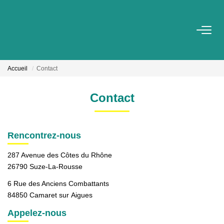
VENTES
Accueil
Contact
LOCATIONS
Contact
GESTION
Rencontrez-nous
ESTIMATION
287 Avenue des Côtes du Rhône
26790 Suze-La-Rousse
NOTRE AGENCE
6 Rue des Anciens Combattants
Qui Sommes Nous
84850 Camaret sur Aigues
Notre Équipe
Appelez-nous